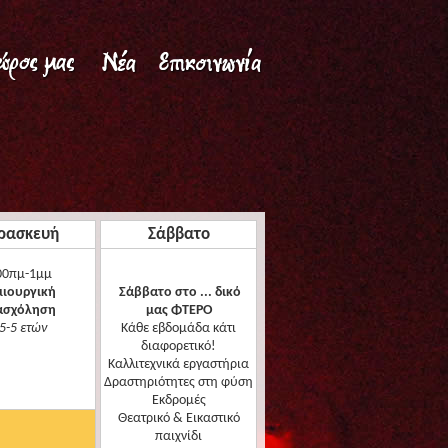
ρασκευή
Σάββατο
00πμ-1μμ
ιουργική
Σάββατο στο ... δικό
ασχόληση
μας ΦΤΕΡΟ
5-5 ετών
Κάθε εβδομάδα κάτι
διαφορετικό!
Καλλιτεχνικά εργαστήρια
Δραστηριότητες στη φύση
Εκδρομές
Θεατρικό & Εικαστικό
παιχνίδι