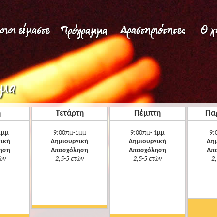
η
Τετάρτη
Πέμπτη
Πα
1μμ
9:00πμ-1μμ
9:00πμ- 1μμ
9:
ική
Δημιουργική
Δημιουργική
Δημ
ηση
Απασχόληση
Απασχόληση
Απ
τών
2,5-5 ετών
2,5-5 ετών
2,