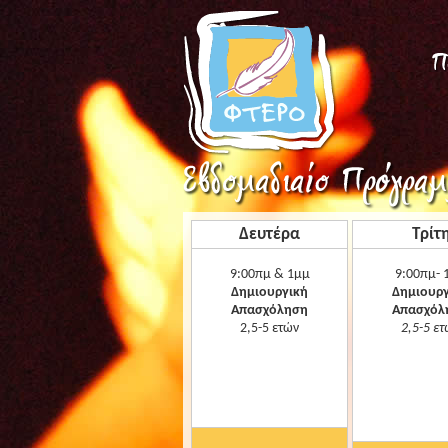
Δευτέρα
Τρίτ
9:00πμ & 1μμ
9:00πμ- 
Δημιουργική
Δημιουργ
Απασχόληση
Απασχόλ
2,5-5 ετών
2,5-5 ε