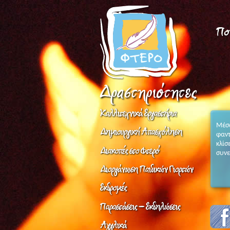
Μέσα
φαντ
κλίσ
συνε