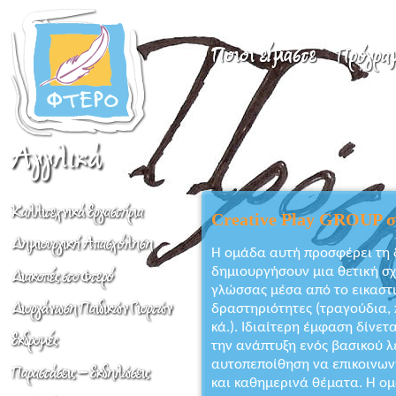
Creative Play GROUP στ
Η ομάδα αυτή προσφέρει τη 
δημιουργήσουν μια θετική σχ
γλώσσας μέσα από το εικαστι
δραστηριότητες (τραγούδια, 
κά.). Ιδιαίτερη έμφαση δίνετ
την ανάπτυξη ενός βασικού λε
αυτοπεποίθηση να επικοινων
και καθημερινά θέματα. Η ο