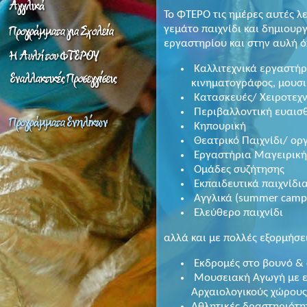
Το ΦΤΕΡΟ τις ημέρες αυτές λ
γεμάτο παιχνίδι και δημιουρ
εργαστηρίου και στην αυλή 
Καλλιτεχνικά εργαστήρι
κινηματογράφος, μουσι
Κατασκευές/ Χειροτεχν
Περιβαλλοντική ευαισ
Κηπουρική
Θεατρικό Παιχνίδι/ ο
Εργαστήρια Μαγειρική
Ομάδες συζήτησης
Εκπαιδευτικά παιχνίδι
Αγγλικά (summer camp
Ελεύθερο παιχνίδι
αλλά και με πολλές εξορμήσεις
Εκδρομές στο βουνό &
Μουσειακή Αγωγή με επ
Αρχαιολογικούς χώρους
Aθλητικές δραστηριότη